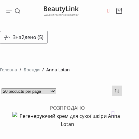
Перейти
до
Кошик
вмісту
Знайдено (5)
Головна
/
Бренди
/
Anna Lotan
РОЗПРОДАНО