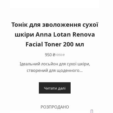
Тонік для зволоження сухої
шкіри Anna Lotan Renova
Facial Toner 200 мл
950
₴
1050
₴
Оригінальна
Поточна
Ідеальний лосьйон для сухої шкіри,
ціна:
ціна:
створений для щоденного…
1050 ₴.
950 ₴.
Читати далі
РОЗПРОДАНО